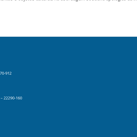
070-912
J – 22290-160