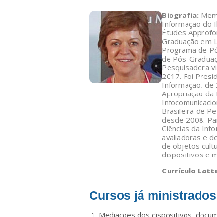
Biografia:
Memb
Informação do I
Études Approfon
Graduação em L
Programa de Pó
de Pós-Graduaç
Pesquisadora v
2017. Foi Presi
Informação, de 
Apropriação da 
Infocomunicacio
Brasileira de P
desde 2008. Part
Ciências da Inf
avaliadoras e de
de objetos cult
dispositivos e
Currículo Latt
Cursos já ministrados
Mediações dos dispositivos, docum