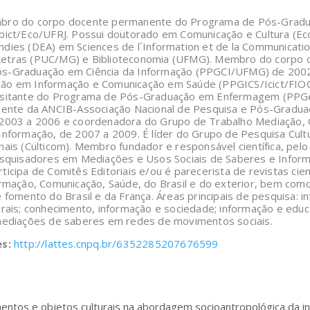
ro do corpo docente permanente do Programa de Pós-Gradua
bict/Eco/UFRJ. Possui doutorado em Comunicação e Cultura (Ec
dies (DEA) em Sciences de l´Information et de la Communicati
etras (PUC/MG) e Biblioteconomia (UFMG). Membro do corpo
s-Graduação em Ciência da Informação (PPGCI/UFMG) de 200
ão em Informação e Comunicação em Saúde (PPGICS/Icict/FIO
isitante do Programa de Pós-Graduação em Enfermagem (PPGe
dente da ANCIB-Associação Nacional de Pesquisa e Pós-Gradua
2003 a 2006 e coordenadora do Grupo de Trabalho Mediação, C
Informação, de 2007 a 2009. É líder do Grupo de Pesquisa Cul
nais (Culticom). Membro fundador e responsável científica, pelo
esquisadores em Mediações e Usos Sociais de Saberes e Infor
icipa de Comitês Editoriais e/ou é parecerista de revistas cien
ormação, Comunicação, Saúde, do Brasil e do exterior, bem com
 fomento do Brasil e da França. Áreas principais de pesquisa: i
urais; conhecimento, informação e sociedade; informação e edu
 mediações de saberes em redes de movimentos sociais.
es:
http://lattes.cnpq.br/6352285207676599
entos e objetos culturais na abordagem socioantropológica da i