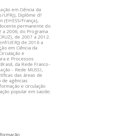
ção em Ciência da
o/UFRJ), Diplôme d?
on (EHESS/França),
 docente permanente do
2 a 2006; do Programa
CRUZ), de 2007 a 2012.
nf/UERJ) de 2016 a
ção em Ciência da
irculação e
tura e Processos
 Brasil, da Rede Franco-
mação - Rede MUSSI,
tíficas das áreas de
o de agências
nformação e circulação
cação popular em saúde;
nformação