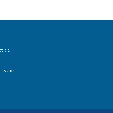
070-912
J – 22290-160